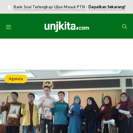
Bank Soal Terlengkap Ujian Masuk PTN
-
Dapatkan Sekarang!
Home
»
Agenda
»
Forum Perempuan BSJB-B Gelar Diskusi Publik
“Kejahatan Seksual Terhadap Perempuan dan Anak”
Agenda