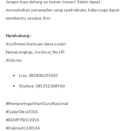
Jangan lupa datang ya teman-teman! Selain dapat
menyaksikan penampilan yang spektakuler, kalian juga dapat
membantu sesama, lho!
Narahubung :
Konfirmasi bantuan dana sosial :
NamaLengkap_Institusi_No.HP
Kirim ke:
Lisa: 083806233650
Shafara: 085312368960
#MemperingatiHariGuruNasional
#GelarDiksi2016
#BEMPPBSI2016
#KabinetCERDAS