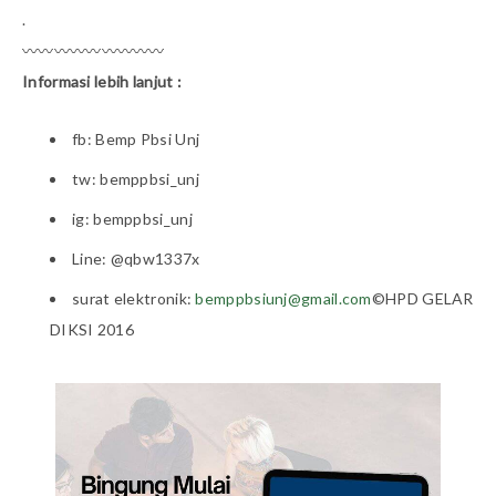
.
〰〰〰〰〰〰〰〰〰
Informasi lebih lanjut :
fb: Bemp Pbsi Unj
tw: bemppbsi_unj
ig: bemppbsi_unj
Line: @qbw1337x
surat elektronik:
bemppbsiunj@gmail.com
©HPD GELAR
DIKSI 2016