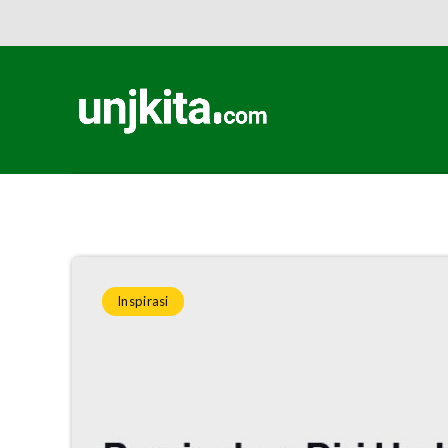
Home
»
Kampus
»
Inspirasi
»
Sebelum Masuk UNJ, Persiapkan 
Inspirasi