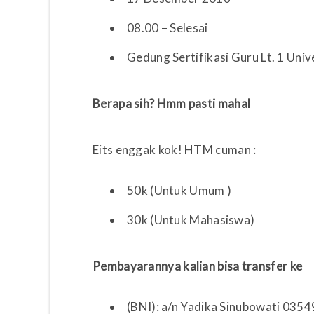
08.00 – Selesai
Gedung Sertifikasi Guru Lt. 1 Univ
Berapa sih? Hmm pasti mahal
Eits enggak kok! HTM cuman :
50k (Untuk Umum )
30k (Untuk Mahasiswa)
Pembayarannya kalian bisa transfer ke
(BNI): a/n Yadika Sinubowati 035