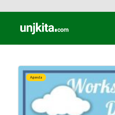
Home
»
Agenda
»
Workshop Mendongeng PLS UNJ
Agenda