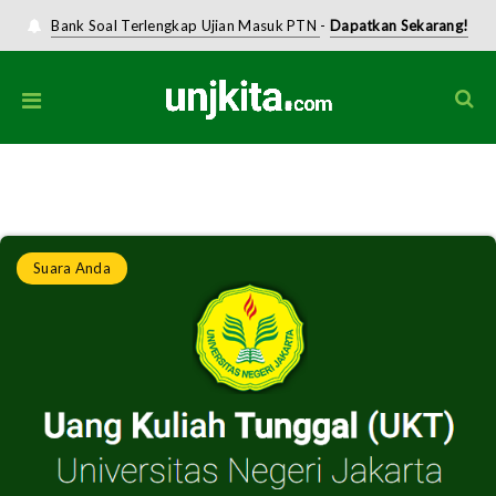
Bank Soal Terlengkap Ujian Masuk PTN
-
Dapatkan Sekarang!
Home
»
Suara Anda
»
Potret Pendidikan dari Kaca Mata DPK GmnI UNJ
Suara Anda